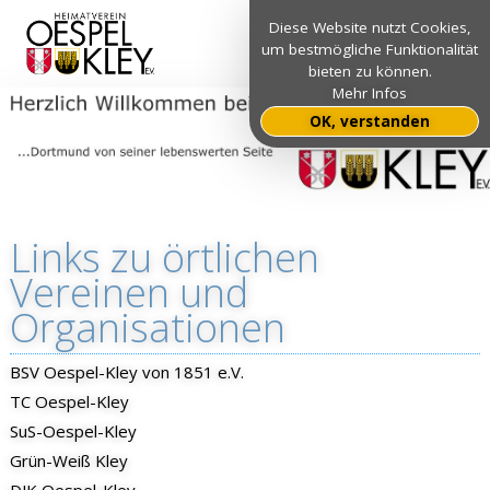
Diese Website nutzt Cookies,
um bestmögliche Funktionalität
bieten zu können.
Mehr Infos
OK, verstanden
Links zu örtlichen
Vereinen und
Organisationen
BSV Oespel-Kley von 1851 e.V.
TC Oespel-Kley
SuS-Oespel-
Kle
y
Grün-Weiß Kley
DJK Oespel-Kley