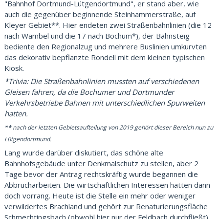
"Bahnhof Dortmund-Lütgendortmund", er stand aber, wie
auch die gegenüber beginnende Steinhammerstraße, auf
Kleyer Gebiet**. Hier endeten zwei Straßenbahnlinien (die 12
nach Wambel und die 17 nach Bochum*), der Bahnsteig
bediente den Regionalzug und mehrere Buslinien umkurvten
das dekorativ bepflanzte Rondell mit dem kleinen typischen
Kiosk.
*Trivia: Die Straßenbahnlinien mussten auf verschiedenen
Gleisen fahren, da die Bochumer und Dortmunder
Verkehrsbetriebe Bahnen mit unterschiedlichen Spurweiten
hatten.
** nach der letzten Gebietsaufteilung von 2019 gehört dieser Bereich nun zu
Lütgendortmund.
Lang wurde darüber diskutiert, das schöne alte
Bahnhofsgebäude unter Denkmalschutz zu stellen, aber 2
Tage bevor der Antrag rechtskräftig wurde begannen die
Abbrucharbeiten. Die wirtschaftlichen Interessen hatten dann
doch vorrang. Heute ist die Stelle ein mehr oder weniger
verwildertes Brachland und gehört zur Renaturierungsfläche
Schmechtingsbach (obwohl hier nur der Feldbach durchfließt).