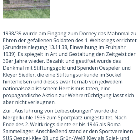
1938/39 wurde am Eingang zum Dorney das Mahnmal zu
Ehren der gefallenen Soldaten des 1. Weltkriegs errichtet
(
Grundsteinlegung 13.11.38, Einweihung im Frühjahr
1939)
. Es spiegelt in Art und Gestaltung den Zeitgeist der
30er Jahre wieder. Bezahlt und gestiftet wurde das
Denkmal
mit Stiftungsgold und Spenden Oespeler und
Kleyer Siedler
, die eine Stiftungsurkunde im Sockel
hinterließen und dieses zwar fernab von jedwedem
nationalsozialistischem Heroismus taten, eine
propagandische Aktion zur Wehrertüchtigung lässt sich
aber nicht verleugnen
.
Zur „Ausführung von Leibesübungen“ wurde die
Mergelkuhle 1935 zum Sportplatz umgestaltet.
Nach
Ende des 2. Weltkriegs diente er bis 1946 als Roma-
Sammellager. Anschließend stand er den Sportvereinen
SUS Oespel-Kley 08 und Grün-Weiß Kley als Spiel- und